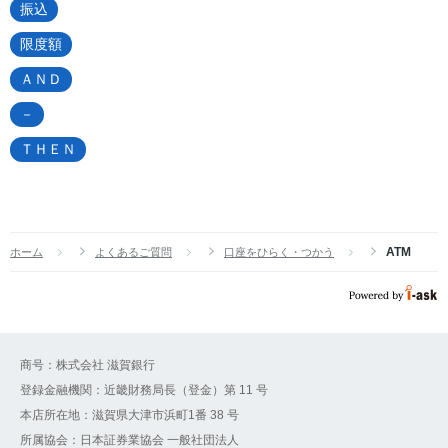
振込
限度額
ＡＮＤ
－
ＴＨＥＮ
ATM
ホーム
よくあるご質問
口座をひらく・つかう
商号：株式会社 滋賀銀行
登録金融機関：近畿財務局長（登金）第 11 号
本店所在地：滋賀県大津市浜町1番 38 号
所属協会：日本証券業協会 一般社団法人