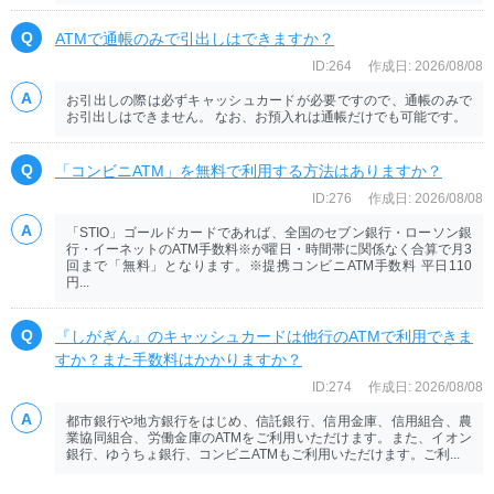
ATMで通帳のみで引出しはできますか？
ID:264
作成日: 2026/08/08
お引出しの際は必ずキャッシュカードが必要ですので、通帳のみで
お引出しはできません。 なお、お預入れは通帳だけでも可能です。
「コンビニATM」を無料で利用する方法はありますか？
ID:276
作成日: 2026/08/08
「STIO」ゴールドカードであれば、全国のセブン銀行・ローソン銀
行・イーネットのATM手数料※が曜日・時間帯に関係なく合算で月3
回まで「無料」となります。※提携コンビニATM手数料 平日110
円...
『しがぎん』のキャッシュカードは他行のATMで利用できま
すか？また手数料はかかりますか？
ID:274
作成日: 2026/08/08
都市銀行や地方銀行をはじめ、信託銀行、信用金庫、信用組合、農
業協同組合、労働金庫のATMをご利用いただけます。また、イオン
銀行、ゆうちょ銀行、コンビニATMもご利用いただけます。ご利...