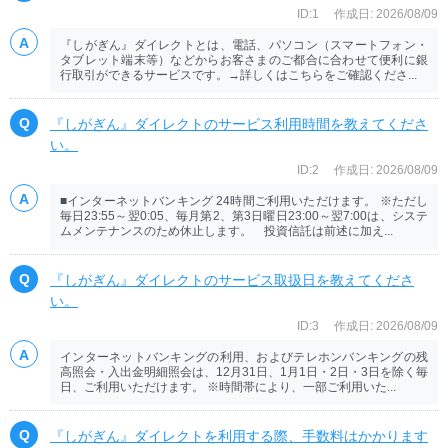
ID:1
作成日: 2026/08/09
『しがぎん』ダイレクトとは、電話、パソコン（スマートフォン・
タブレット端末等）などからお客さまのご都合に合わせて便利に銀
行取引ができるサービスです。→詳しくはこちらをご確認くださ...
『しがぎん』ダイレクトのサービス利用時間を教えてくださ
い。
ID:2
作成日: 2026/08/09
■インターネットバンキング 24時間ご利用いただけます。 ※ただし
毎日23:55～翌0:05、毎月第2、第3日曜日23:00～翌7:00は、システ
ムメンテナンスのため休止します。 投資信託は前述に加え...
『しがぎん』ダイレクトのサービス取扱日を教えてくださ
い。
ID:3
作成日: 2026/08/09
インターネットバンキングの利用、およびテレホンバンキングの残
高照会・入出金明細照会は、12月31日、1月1日・2日・3日を除く毎
日、ご利用いただけます。 ※時間帯により、一部ご利用いた...
『しがぎん』ダイレクトを利用する際、手数料はかかります