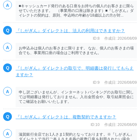
■キャッシュカード発行のある口座をお持ちの個人のお客さまに限ら
せていただきます。 （事業用の口座は除きます）■『しがぎん』ダ
イレクトの契約は、原則、申込時の年齢が18歳以上の方が対...
『しがぎん』ダイレクトは、法人の利用はできますか？
ID:8
作成日: 2026/08/09
お申込みは個人のお客さまに限ります。 なお、個人のお客さまの場
合でも、事業用口座の場合はご利用できません。
『しがぎん』ダイレクトの取引で、明細書は発行してもらえ
ますか？
ID:9
作成日: 2026/08/09
申し訳ございませんが、インターネットバンキングのお取引に関し
ては明細書は発行しておりません。入出金照会や、取引結果照会に
てご確認をお願いいたします。
『しがぎん』ダイレクトは、複数契約できますか？
ID:10
作成日: 2026/08/09
滋賀銀行全店でお1人さま1契約となっております。※『しがぎん』
ダイレクトで当行ご本人さま名義の複数口座を利用されたい場合、