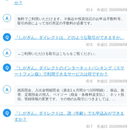
か？
ID:4
作成日: 2026/08/09
無料でご利用いただけます。※振込や投資信託のお申込手数料等、
取引内容によって当行所定の手数料が必要です。
『しがぎん』ダイレクトは、どのような取引ができますか。
ID:5
作成日: 2026/08/09
→ご利用いただける取引はこちらをご覧ください。
『しがぎん』ダイレクトのインターネットバンキング（スマ
ートフォン版）で利用できるサービスは何ですか？
ID:6
作成日: 2026/08/09
残高照会、入出金明細照会（過去1ヵ月間かつ100明細）、振込、振
替、定期預金の預入、ペイジー（税金・各種料金支払）、ネット投
信、登録情報の変更です。 その他のお取引につきましては、...
『しがぎん』ダイレクトは、誰（年齢）でも申込みができま
すか？
ID:7
作成日: 2026/08/09