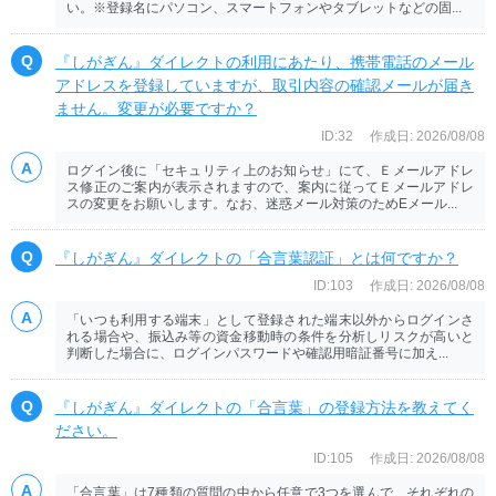
い。※登録名にパソコン、スマートフォンやタブレットなどの固...
『しがぎん』ダイレクトの利用にあたり、携帯電話のメール
アドレスを登録していますが、取引内容の確認メールが届き
ません。変更が必要ですか？
ID:32
作成日: 2026/08/08
ログイン後に「セキュリティ上のお知らせ」にて、Ｅメールアドレ
ス修正のご案内が表示されますので、案内に従ってＥメールアドレ
スの変更をお願いします。なお、迷惑メール対策のためEメール...
『しがぎん』ダイレクトの「合言葉認証」とは何ですか？
ID:103
作成日: 2026/08/08
「いつも利用する端末」として登録された端末以外からログインさ
れる場合や、振込み等の資金移動時の条件を分析しリスクが高いと
判断した場合に、ログインパスワードや確認用暗証番号に加え...
『しがぎん』ダイレクトの「合言葉」の登録方法を教えてく
ださい。
ID:105
作成日: 2026/08/08
「合言葉」は7種類の質問の中から任意で3つを選んで、それぞれの