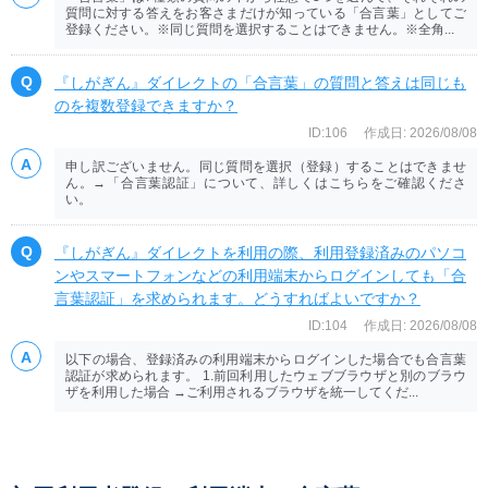
質問に対する答えをお客さまだけが知っている「合言葉」としてご
登録ください。※同じ質問を選択することはできません。※全角...
『しがぎん』ダイレクトの「合言葉」の質問と答えは同じも
のを複数登録できますか？
ID:106
作成日: 2026/08/08
申し訳ございません。同じ質問を選択（登録）することはできませ
ん。→「合言葉認証」について、詳しくはこちらをご確認くださ
い。
『しがぎん』ダイレクトを利用の際、利用登録済みのパソコ
ンやスマートフォンなどの利用端末からログインしても「合
言葉認証」を求められます。どうすればよいですか？
ID:104
作成日: 2026/08/08
以下の場合、登録済みの利用端末からログインした場合でも合言葉
認証が求められます。 1.前回利用したウェブブラウザと別のブラウ
ザを利用した場合 →ご利用されるブラウザを統一してくだ...