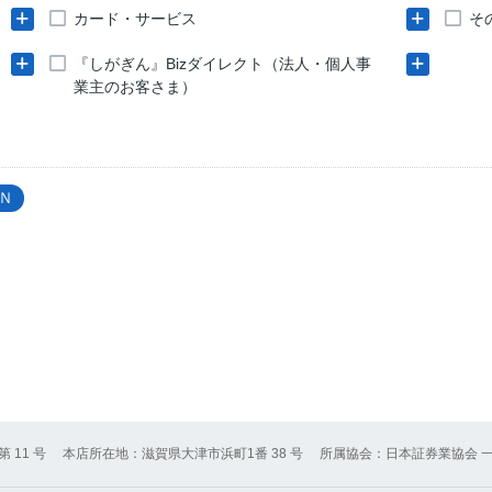
カード・サービス
そ
『しがぎん』Bizダイレクト（法人・個人事
業主のお客さま）
Ｎ
11 号
本店所在地：滋賀県大津市浜町1番 38 号
所属協会：日本証券業協会 