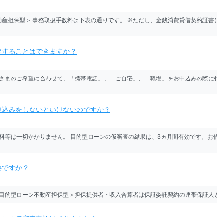
不動産担保型＞ 事務取扱手数料は下表の通りです。 ※ただし、金銭消費貸借契約証
定することはできますか？
さまのご希望に合わせて、「携帯電話」、「ご自宅」、「職場」をお申込みの際に
申込みをしないといけないのですか？
料等は一切かかりません。 目的型ローンの仮審査の結果は、3ヵ月間有効です。お
要ですか？
目的型ローン不動産担保型＞担保提供者・収入合算者は保証委託契約の連帯保証人と