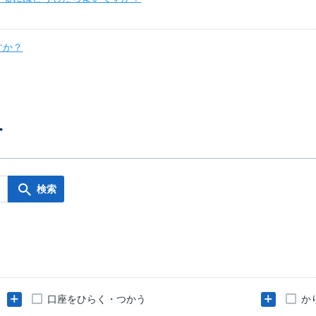
すか？
す
口座をひらく・つかう
か