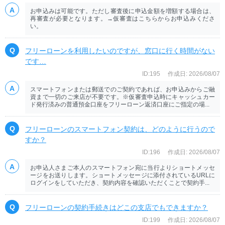
お申込みは可能です。ただし審査後に申込金額を増額する場合は、
再審査が必要となります。→仮審査はこちらからお申込みくださ
い。
フリーローンを利用したいのですが、窓口に行く時間がない
です…
ID:195
作成日: 2026/08/07
スマートフォンまたは郵送でのご契約であれば、お申込みからご融
資まで一切のご来店が不要です。※仮審査申込時にキャッシュカー
ド発行済みの普通預金口座をフリーローン返済口座にご指定の場...
フリーローンのスマートフォン契約は、どのように行うので
すか？
ID:196
作成日: 2026/08/07
お申込人さまご本人のスマートフォン宛に当行よりショートメッセ
ージをお送りします。ショートメッセージに添付されているURLに
ログインをしていただき、契約内容を確認いただくことで契約手...
フリーローンの契約手続きはどこの支店でもできますか？
ID:199
作成日: 2026/08/07