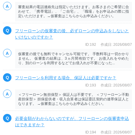
審査結果の電話連絡先は指定いただけます。お客さまのご希望に合
わせて、「携帯電話」、「ご自宅」、「職場」をお申込みの際に指
定いただけます。→仮審査はこちらからお申込みください。
フリーローンの仮審査の後、必ずローンの申込みをしないと
いけないのですか？
ID:192
作成日: 2026/08/07
仮審査の後でも無料でキャンセル可能です。 手数料等は一切かかり
ません。 仮審査の結果は、3ヵ月間有効です。 お借入れをやめた
り、別のローンを利用するなどでお借入れが不要になった...
フリーローンを利用する場合、保証人は必要ですか？
ID:193
作成日: 2026/08/07
＜フリーローン無担保型＞ 保証人は不要です。 ＜フリーローン不動
産担保型＞ 担保提供者・収入合算者は保証委託契約の連帯保証人と
なります。 →仮審査はこちらからお申込みください。
必要金額がわからないのですが、フリーローンの仮審査申込
はできますか？
ID:194
作成日: 2026/08/07