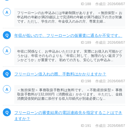
ID:188
作成日: 2026/08/07
フリーローンのお申込みには年齢制限があります。 ＜無担保型＞ お
申込時の年齢が満20歳以上で完済時の年齢が満75歳以下の方が対象
です。ただし、学生の方、年金収入のみの方、専業主婦...
年収が低いので、フリーローンの仮審査に通るか不安です。
ID:189
作成日: 2026/08/07
年収に関係なく、お申込みいただけます。 実際にお借入れ可能かど
うかは、年収そのものよりも「年収に対して、無理のない返済プラ
ンかどうか」が重要です。 初めての方も、安心してお申込み...
フリーローン借入れの際、手数料はかかりますか？
ID:198
作成日: 2026/08/07
＜無担保型＞ 事務取扱手数料は無料です。 ＜不動産担保型＞ 事務
取扱手数料が132,000円（消費税込）かかります。 ※ただし、金銭
消費貸借契約証書に添付する収入印紙代が別途必要にな...
フリーローンの審査結果の電話連絡先を指定することはでき
ますか？
ID:191
作成日: 2026/08/07