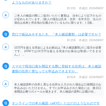
ようなものがありますか？
ID:235
作成日: 2026/08/07
ご本人の確認の際にご提示いただく書類は、法令により以下のもの
が定められています。(個人の場合は氏名・住所・生年月日、法人の
場合は名称と所在地が記載されているものに限ります。)【個...
窓口で振込みをするとき、「本人確認書類」は必要ですか？
ID:259
作成日: 2026/08/07
10万円を超える現金によるお振込は､｢本人確認書類｣のご提示が必要
です。 (ATMでは10万円を超える現金のお振込は取扱いできませ
ん｡） ...
スマホで投信口座を開設する際に登録する住所は、本人確認
書類の住所と異なっても申込みできますか。
ID:624
作成日: 2026/08/07
本人確認資料の住所と異なる住所を入力された場合は口座開設のお
申込みはいただけません。すでにお申込みされた場合には、後日口
座開設お断りのメールが届きます。本人確認の資料に記載の住...
オンラインでの本人確認（eKYC）とはどのようなものです