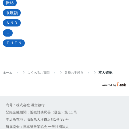
振込
限度額
ＡＮＤ
－
ＴＨＥＮ
本人確認
ホーム
よくあるご質問
各種お手続き
商号：株式会社 滋賀銀行
登録金融機関：近畿財務局長（登金）第 11 号
本店所在地：滋賀県大津市浜町1番 38 号
所属協会：日本証券業協会 一般社団法人