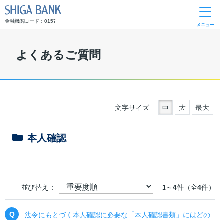
SHIGA BANK
金融機関コード：0157
メニュー
よくあるご質問
文字サイズ
中
大
最大
本人確認
並び替え：
1
～
4
件（全
4
件）
法令にもとづく本人確認に必要な「本人確認書類」にはどの