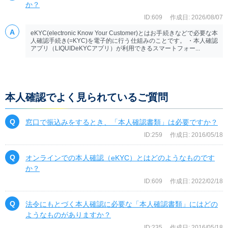
か？
ID:609
作成日: 2026/08/07
eKYC(electronic Know Your Customer)とはお手続きなどで必要な本
人確認手続き(=KYC)を電子的に行う仕組みのことです。 ・本人確認
アプリ（LIQUIDeKYCアプリ）が利用できるスマートフォー...
本人確認でよく見られているご質問
窓口で振込みをするとき、「本人確認書類」は必要ですか？
ID:259
作成日: 2016/05/18
オンラインでの本人確認（eKYC）とはどのようなものです
か？
ID:609
作成日: 2022/02/18
法令にもとづく本人確認に必要な「本人確認書類」にはどの
ようなものがありますか？
ID:235
作成日: 2016/05/18