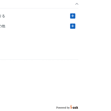
りる
の他