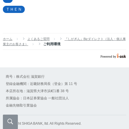
ＴＨＥＮ
ホーム
よくあるご質問
『しがぎん』Bizダイレクト（法人・個人事
ご利用環境
業主のお客さま）
商号：株式会社 滋賀銀行
登録金融機関：近畿財務局長（登金）第 11 号
本店所在地：滋賀県大津市浜町1番 38 号
所属協会：日本証券業協会 一般社団法人
金融先物取引業協会
Copyright SHIGA BANK, ltd. All Rights Reserved.