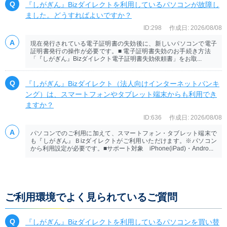
『しがぎん』Bizダイレクトを利用しているパソコンが故障し
ました。どうすればよいですか？
ID:298
作成日: 2026/08/08
現在発行されている電子証明書の失効後に、新しいパソコンで電子
証明書発行の操作が必要です。■ 電子証明書失効のお手続き方法
「『しがぎん』Bizダイレクト電子証明書失効依頼書」をお取...
『しがぎん』Bizダイレクト（法人向けインターネットバンキ
ング）は、スマートフォンやタブレット端末からも利用でき
ますか？
ID:636
作成日: 2026/08/08
パソコンでのご利用に加えて、スマートフォン・タブレット端末で
も『しがぎん』Ｂizダイレクトがご利用いただけます。※パソコン
から利用設定が必要です。■サポート対象 iPhone(iPad)・Andro...
ご利用環境でよく見られているご質問
『しがぎん』Bizダイレクトを利用しているパソコンを買い替